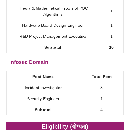
Theory & Mathematical Proofs of PQC
1
Algorithms
Hardware Board Design Engineer
1
R&D Project Management Executive
1
Subtotal
10
Infosec Domain
Post Name
Total Post
Incident Investigator
3
Security Engineer
1
Subtotal
4
Eligibility (योग्यता)