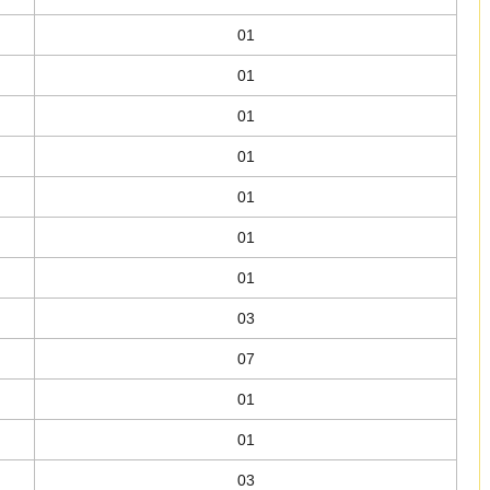
01
01
01
01
01
01
01
03
07
01
01
03