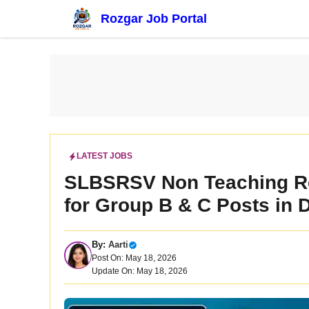
Skip
Rozgar Job Portal
to
content
LATEST JOBS
SLBSRSV Non Teaching Re
for Group B & C Posts in D
By:
Aarti
Post On: May 18, 2026
Update On: May 18, 2026