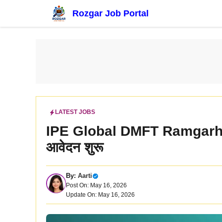
Skip
Rozgar Job Portal
to
content
LATEST JOBS
IPE Global DMFT Ramgarh Va
आवेदन शुरू
By:
Aarti
Post On: May 16, 2026
Update On: May 16, 2026