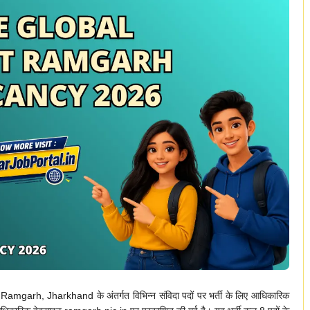
garh, Jharkhand के अंतर्गत विभिन्न संविदा पदों पर भर्ती के लिए आधिकारिक