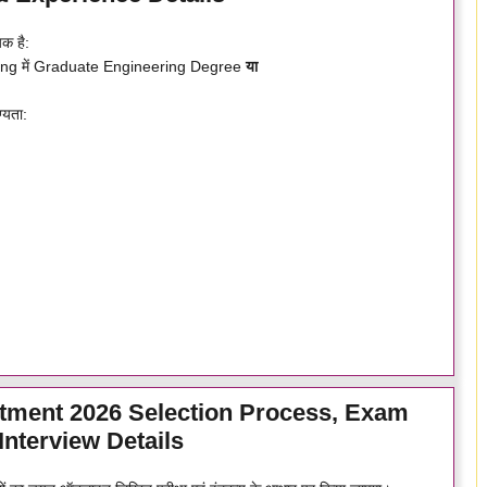
यक है:
ring में Graduate Engineering Degree
या
्यता:
itment 2026 Selection Process, Exam
Interview Details