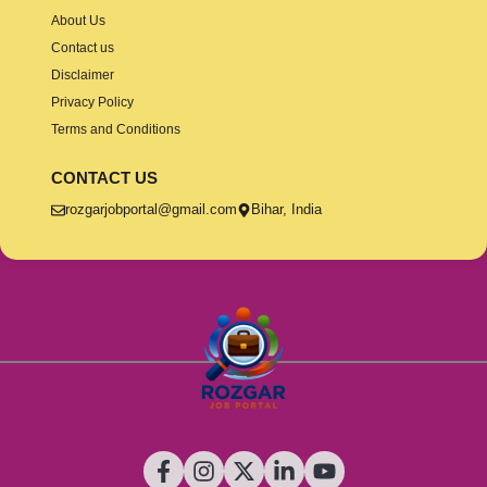
About Us
Contact us
Disclaimer
Privacy Policy
Terms and Conditions
CONTACT US
rozgarjobportal@gmail.com
Bihar, India