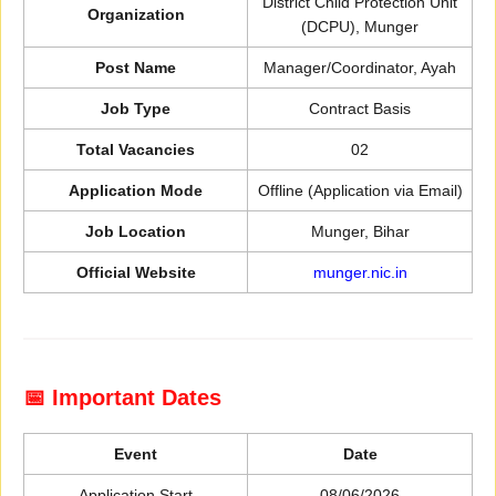
District Child Protection Unit
Organization
(DCPU), Munger
Post Name
Manager/Coordinator, Ayah
Job Type
Contract Basis
Total Vacancies
02
Application Mode
Offline (Application via Email)
Job Location
Munger, Bihar
Official Website
munger.nic.in
📅 Important Dates
Event
Date
Application Start
08/06/2026