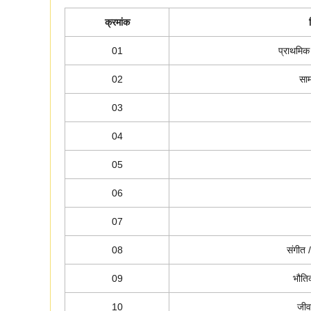
क्रमांक
01
प्राथमिक 
02
साम
03
04
05
06
07
08
संगीत 
09
भौति
10
जीव