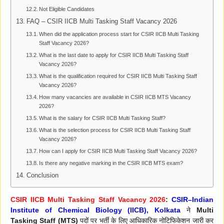
Not Eligible Candidates
FAQ – CSIR IICB Multi Tasking Staff Vacancy 2026
When did the application process start for CSIR IICB Multi Tasking
Staff Vacancy 2026?
What is the last date to apply for CSIR IICB Multi Tasking Staff
Vacancy 2026?
What is the qualification required for CSIR IICB Multi Tasking Staff
Vacancy 2026?
How many vacancies are available in CSIR IICB MTS Vacancy
2026?
What is the salary for CSIR IICB Multi Tasking Staff?
What is the selection process for CSIR IICB Multi Tasking Staff
Vacancy 2026?
How can I apply for CSIR IICB Multi Tasking Staff Vacancy 2026?
Is there any negative marking in the CSIR IICB MTS exam?
Conclusion
CSIR IICB Multi Tasking Staff Vacancy 2026
:
CSIR–Indian
Institute of Chemical Biology (IICB), Kolkata
ने
Multi
Tasking Staff (MTS)
पदों पर भर्ती के लिए आधिकारिक नोटिफिकेशन जारी कर