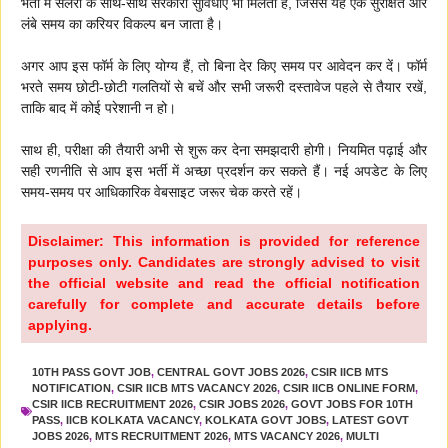
भर्ती में सैलरी के साथ-साथ सरकारी सुविधाएं भी मिलती हैं, जिससे यह एक सुरक्षित और
लंबे समय का करियर विकल्प बन जाता है।
अगर आप इस फॉर्म के लिए योग्य हैं, तो बिना देर किए समय पर आवेदन कर दें। फॉर्म
भरते समय छोटी-छोटी गलतियों से बचें और सभी जरूरी दस्तावेज पहले से तैयार रखें,
ताकि बाद में कोई परेशानी न हो।
साथ ही, परीक्षा की तैयारी अभी से शुरू कर देना समझदारी होगी। नियमित पढ़ाई और
सही रणनीति से आप इस भर्ती में अच्छा प्रदर्शन कर सकते हैं। नई अपडेट के लिए
समय-समय पर आधिकारिक वेबसाइट जरूर चेक करते रहें।
Disclaimer: This information is provided for reference
purposes only. Candidates are strongly advised to visit
the official website and read the official notification
carefully for complete and accurate details before
applying.
10TH PASS GOVT JOB
,
CENTRAL GOVT JOBS 2026
,
CSIR IICB MTS
NOTIFICATION
,
CSIR IICB MTS VACANCY 2026
,
CSIR IICB ONLINE FORM
,
CSIR IICB RECRUITMENT 2026
,
CSIR JOBS 2026
,
GOVT JOBS FOR 10TH
PASS
,
IICB KOLKATA VACANCY
,
KOLKATA GOVT JOBS
,
LATEST GOVT
JOBS 2026
,
MTS RECRUITMENT 2026
,
MTS VACANCY 2026
,
MULTI