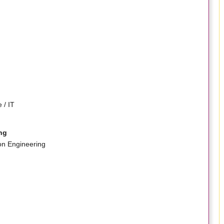
 / IT
ng
on Engineering