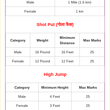
Male
1 Mile (1.6 km)
Female
1 km
Shot Put (गोला फेंक)
Minimum
Category
Weight
Max Marks
Distance
Male
16 Pound
16 Feet
25
Female
12 Pound
12 Feet
25
High Jump
Category
Minimum Height
Max Marks
Male
4 Feet
25
Female
3 Feet
25