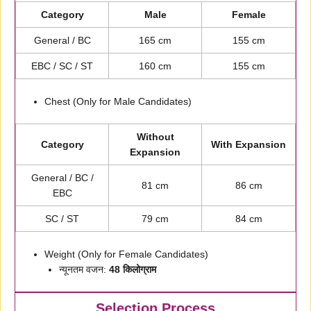
Category
Male
Female
General / BC
165 cm
155 cm
EBC / SC / ST
160 cm
155 cm
Chest (Only for Male Candidates)
Without
Category
With Expansion
Expansion
General / BC /
81 cm
86 cm
EBC
SC / ST
79 cm
84 cm
Weight (Only for Female Candidates)
न्यूनतम वजन:
48 किलोग्राम
Selection Process