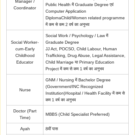
Manager /
Public Health में Graduate Degree एवं
Coordinator
Computer Application
DiplomaChild/Women related programme
में कम से कम 2 वर्ष का अनुभव
Social Work / Psychology / Law में
Social Worker-
Graduate Degree
cum-Early
JJ Act, POCSO, Child Labour, Human
Childhood
Trafficking, Drug Abuse, Legal Assistance,
Educator
Child Marriage या Primary Education
Project में कम से कम 1 वर्ष का अनुभव
GNM / Nursing में Bachelor Degree
(Government/INC Recognized
Nurse
Institution)Hospital / Health Facility में कम से
कम 1 वर्ष का अनुभव
Doctor (Part
MBBS (Child Specialist Preferred)
Time)
Ayah
8वीं पास