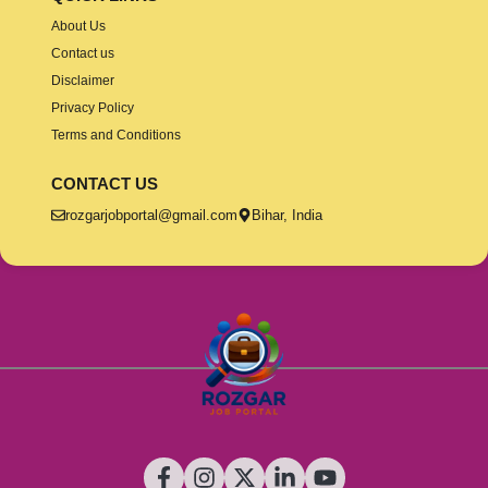
About Us
Contact us
Disclaimer
Privacy Policy
Terms and Conditions
CONTACT US
rozgarjobportal@gmail.com
Bihar, India