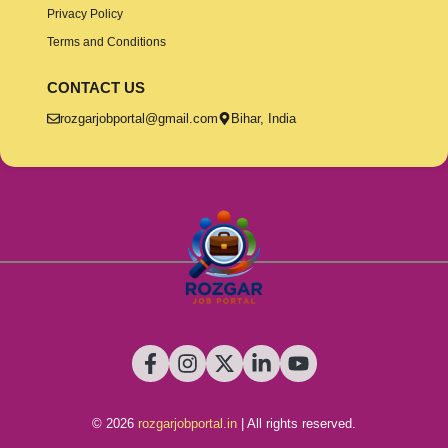
Privacy Policy
Terms and Conditions
CONTACT US
rozgarjobportal@gmail.com
Bihar, India
© 2026
rozgarjobportal.in
| All rights reserved.