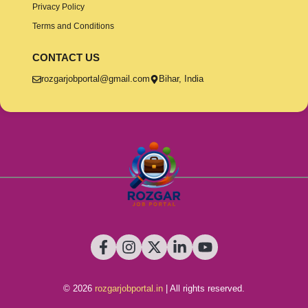
Privacy Policy
Terms and Conditions
CONTACT US
rozgarjobportal@gmail.com
Bihar, India
© 2026
rozgarjobportal.in
| All rights reserved.