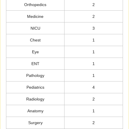
Orthopedics
2
Medicine
2
NICU
3
Chest
1
Eye
1
ENT
1
Pathology
1
Pediatrics
4
Radiology
2
Anatomy
1
Surgery
2