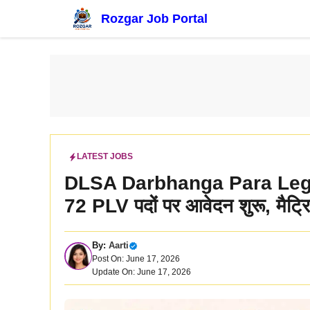
Skip
Rozgar Job Portal
to
content
LATEST JOBS
DLSA Darbhanga Para Lega
72 PLV पदों पर आवेदन शुरू, मैट्र
By:
Aarti
Post On: June 17, 2026
Update On: June 17, 2026