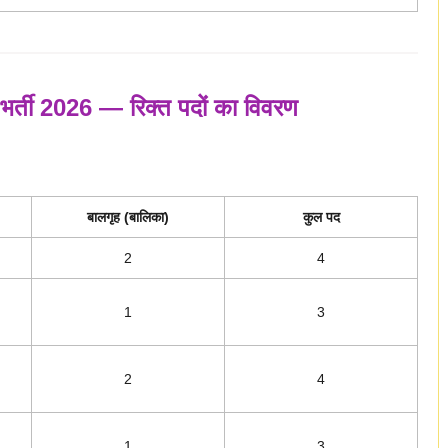
 भर्ती 2026 — रिक्त पदों का विवरण
बालगृह (बालिका)
कुल पद
2
4
1
3
2
4
1
3